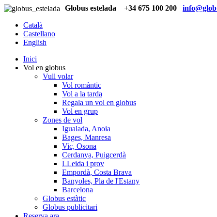
Globus estelada
+34 675 100 200
info@globu
Català
Castellano
English
Inici
Vol en globus
Vull volar
Vol romàntic
Vol a la tarda
Regala un vol en globus
Vol en grup
Zones de vol
Igualada, Anoia
Bages, Manresa
Vic, Osona
Cerdanya, Puigcerdà
LLeida i prov
Empordà, Costa Brava
Banyoles, Pla de l'Estany
Barcelona
Globus estàtic
Globus publicitari
Reserva ara