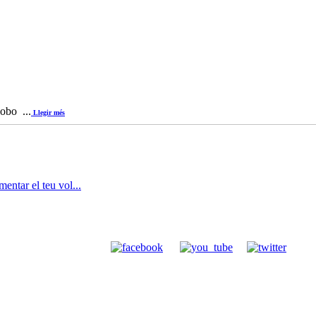
obo ...
Llegir més
mentar el teu vol...