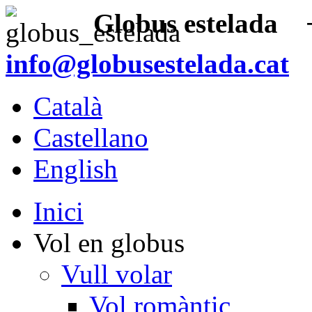
Globus estelada
+3
info@globusestelada.cat
Català
Castellano
English
Inici
Vol en globus
Vull volar
Vol romàntic