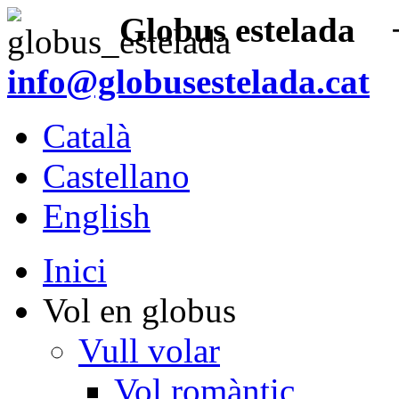
Globus estelada
+3
info@globusestelada.cat
Català
Castellano
English
Inici
Vol en globus
Vull volar
Vol romàntic