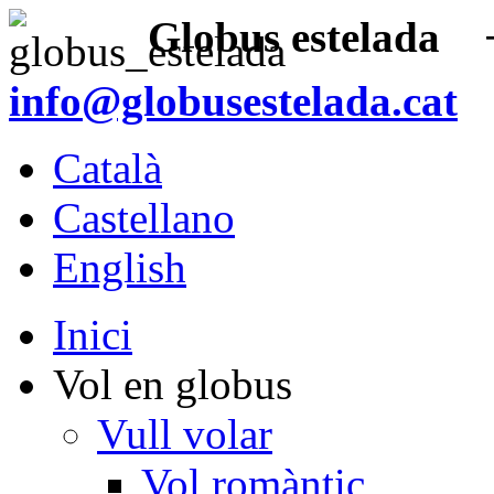
Globus estelada
+3
info@globusestelada.cat
Català
Castellano
English
Inici
Vol en globus
Vull volar
Vol romàntic