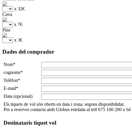
x 32€
Cava
x 7€
Pins
x 3€
Dades del comprador
Nom*
cognoms*
Telèfon*
E-mail*
Data (opcional)
Els tiquets de vol són oberts en data i zona, segons disponibilidat.
Per a reserves contacta amb Globus estelada al telf 675 100 200 o b
Destinataris tiquet vol