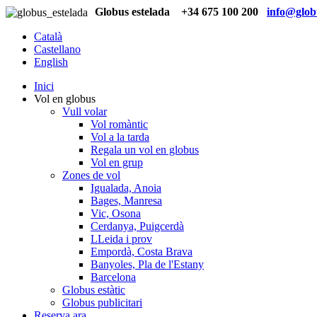
Globus estelada
+34 675 100 200
info@globu
Català
Castellano
English
Inici
Vol en globus
Vull volar
Vol romàntic
Vol a la tarda
Regala un vol en globus
Vol en grup
Zones de vol
Igualada, Anoia
Bages, Manresa
Vic, Osona
Cerdanya, Puigcerdà
LLeida i prov
Empordà, Costa Brava
Banyoles, Pla de l'Estany
Barcelona
Globus estàtic
Globus publicitari
Reserva ara